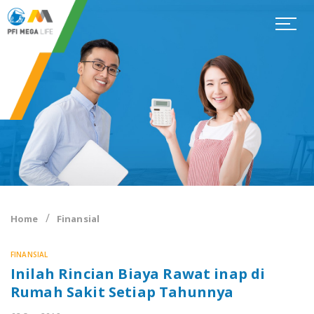
Home
Finansial
FINANSIAL
Inilah Rincian Biaya Rawat inap di
Rumah Sakit Setiap Tahunnya