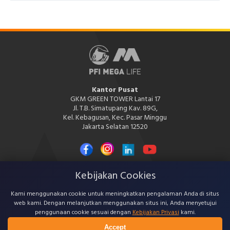
Kantor Pusat
GKM GREEN TOWER Lantai 17
Jl. T.B. Simatupang Kav. 89G,
Kel. Kebagusan, Kec. Pasar Minggu
Jakarta Selatan 12520
Kebijakan Cookies
PT PFI Mega Life Insurance
Kami menggunakan cookie untuk meningkatkan pengalaman Anda di situs
berizin dan diawasi oleh Otoritas Jasa Keuangan (OJK)
web kami. Dengan melanjutkan menggunakan situs ini, Anda menyetujui
penggunaan cookie sesuai dengan
Kebijakan Privasi
kami.
Accept