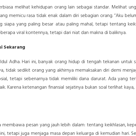
rbiasa melihat kehidupan orang lain sebagai standar. Melihat un
ng memicu rasa tidak enak dalam diri sebagian orang. “Aku belum 
ang siapa yang paling besar atau paling mahal, tetapi tentang 
eberapa viral kontennya, tetapi dari niat dan makna di baliknya.
si Sekarang
 Idul Adha. Hari ini, banyak orang hidup di tengah tekanan untuk se
ya, tidak sedikit orang yang akhirnya memaksakan diri demi menjaga
ial, tetapi sebenarnya tidak memiliki dana darurat. Ada yang te
. Karena ketenangan finansial sejatinya bukan soal terlihat kay
rnya membawa pesan yang jauh lebih dalam: tentang keikhlasan, k
ini, tetapi juga menjaga masa depan keluarga di kemudian hari. S