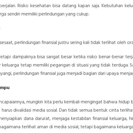
s berjalan. Risiko kesehatan bisa datang kapan saja. Kebutuhan kel
ga sendiri memiliki perlindungan yang cukup.
p
aat, perlindungan finansial justru sering kali tidak terlihat oleh ora
. Tetapi dampaknya bisa sangat besar ketika risiko benar-benar ter
 keluarga tetap memiliki pegangan di situasi yang tidak terduga.
yangi, perlindungan finansial juga menjadi bagian dari upaya menj
ampu
apaiannya, mungkin kita perlu kembali mengingat bahwa hidup buka
arus divalidasi media sosial. Dan tidak semua bentuk cinta terlih
menyiapkan dana darurat, menjaga kestabilan finansial keluarga,
n bagaimana terlihat aman di media sosial, tetapi bagaimana kelua