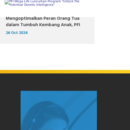
Mengoptimalkan Peran Orang Tua
dalam Tumbuh Kembang Anak, PFI
Mega Life Luncurkan Program
26 Oct 2024
“Unlock The Potential Genetic
Intelligence”