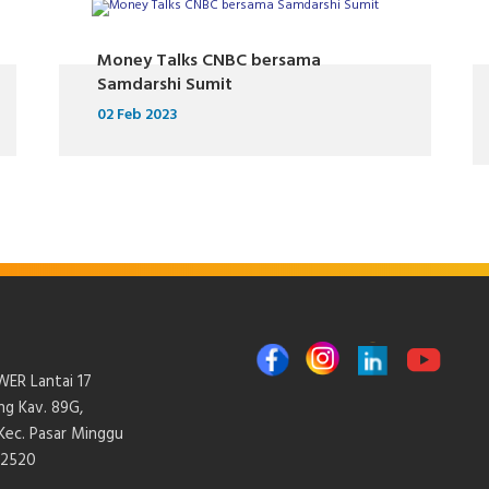
Money Talks CNBC bersama
Samdarshi Sumit
02 Feb 2023
ER Lantai 17
ang Kav. 89G,
 Kec. Pasar Minggu
12520