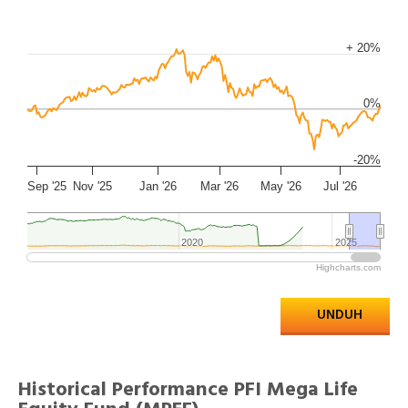
+ 20%
0%
-20%
Sep '25
Nov '25
Jan '26
Mar '26
May '26
Jul '26
2020
2020
2025
2025
Highcharts.com
UNDUH
Historical Performance PFI Mega Life