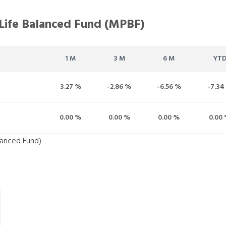
 Life Balanced Fund (MPBF)
1 M
3 M
6 M
YT
3.27 %
-2.86 %
-6.56 %
-7.34
0.00 %
0.00 %
0.00 %
0.00
lanced Fund)