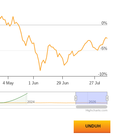
0%
-5%
-10%
4 May
1 Jun
29 Jun
27 Jul
2024
2024
2026
2026
Highcharts.com
UNDUH