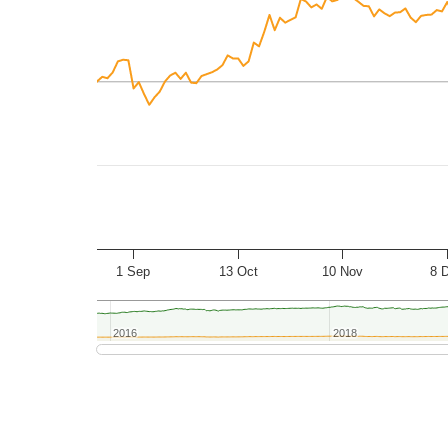
1 Sep
13 Oct
10 Nov
8 
2016
2016
2018
2018