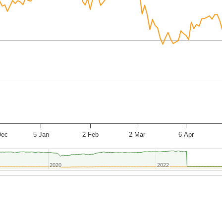
Dec
5 Jan
2 Feb
2 Mar
6 Apr
2020
2020
2022
2022