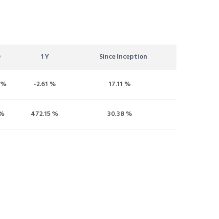
D
1 Y
Since Inception
 %
-2.61 %
17.11 %
 %
472.15 %
30.38 %