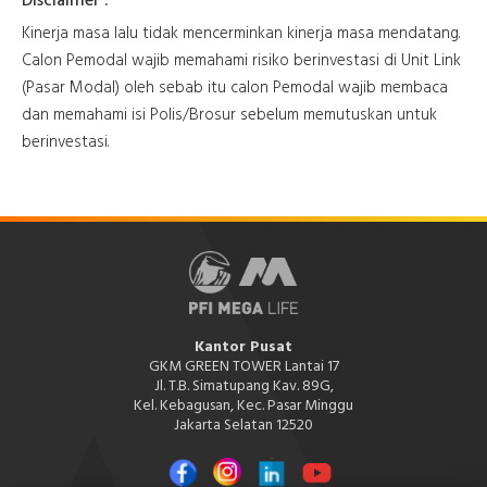
Disclaimer :
Kinerja masa lalu tidak mencerminkan kinerja masa mendatang.
Calon Pemodal wajib memahami risiko berinvestasi di Unit Link
(Pasar Modal) oleh sebab itu calon Pemodal wajib membaca
dan memahami isi Polis/Brosur sebelum memutuskan untuk
berinvestasi.
Kantor Pusat
GKM GREEN TOWER Lantai 17
Jl. T.B. Simatupang Kav. 89G,
Kel. Kebagusan, Kec. Pasar Minggu
Jakarta Selatan 12520