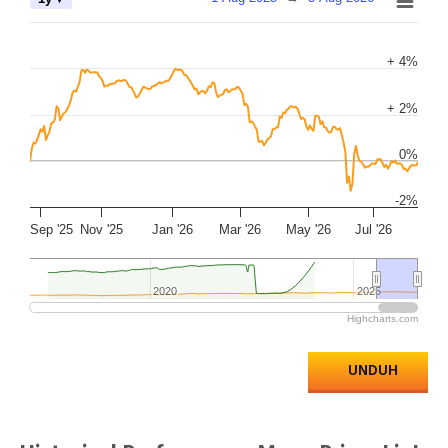
+ 4%
+ 2%
0%
-2%
Sep '25
Nov '25
Jan '26
Mar '26
May '26
Jul '26
2020
2020
2025
2025
Highcharts.com
UNDUH