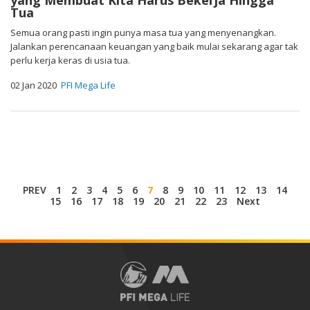
yang Membuat Kita Harus Bekerja Hingga
Tua
Semua orang pasti ingin punya masa tua yang menyenangkan.
Jalankan perencanaan keuangan yang baik mulai sekarang agar tak
perlu kerja keras di usia tua.
02 Jan 2020
PFI Mega Life
PREV
1
2
3
4
5
6
7
8
9
10
11
12
13
14
15
16
17
18
19
20
21
22
23
Next