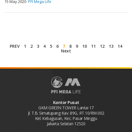
15 May 2020
PFI Mega Life
PREV
1
2
3
4
5
6
7
8
9
10
11
12
13
14
Next
Kantor Pusat
GKM GREEN TOWER Lantai 17
Jl. T.B. Simatupang Kav. 89G, RT.10/RW.002
Kel. Kebagusan, Kec. Pasar Minggu
Jakarta Selatan 12520