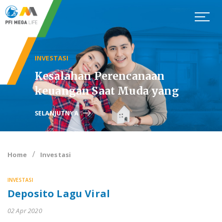
INVESTASI
Kesalahan Perencanaan
keuangan Saat Muda yang
Membuat Kita Harus Bekerja
SELANJUTNYA
Hingga Tua
Home
Investasi
INVESTASI
Deposito Lagu Viral
02 Apr 2020