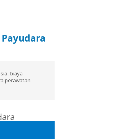
 Payudara
sia, biaya
aya perawatan
dara