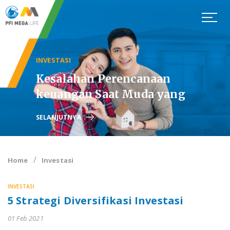
INVESTASI
Kesalahan Perencanaan
keuangan Saat Muda yang
Membuat Kita Harus Bekerja
SELANJUTNYA
Hingga Tua
Home
Investasi
INVESTASI
5 Strategi Diversifikasi Investasi
01 Feb 2021