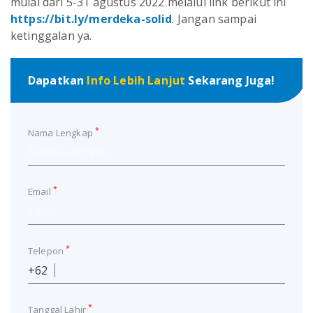
mulai dari 5-31 agustus 2022 melalui link berikut ini
https://bit.ly/merdeka-solid
. Jangan sampai
ketinggalan ya.
Dapatkan
Info Lebih Lanjut
Sekarang Juga!
*
Nama Lengkap
*
Email
*
Telepon
+62
*
Tanggal Lahir