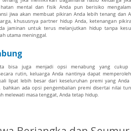
k tenang jika memikirkan bagaimana nasib keluarga jika
ehatan mental dan fisik Anda pun berisiko mengalam
ansi jiwa akan membuat pikiran Anda lebih tenang dan A
luarga, khususnya partner hidup Anda, ketenangan pikir
a jaminan untuk terus melanjutkan hidup tanpa kesul
kah utama meninggal.
abung
yata bisa juga menjadi opsi menabung yang cukup 
ecara rutin, keluarga Anda nantinya dapat memperole
-kali lipat lebih besar dari keseluruhan premi yang Anda
u, bahkan ada opsi pengembalian premi disertai nilai tu
lah melewati masa tenggat, Anda tetap hidup.
Jiwa Berjangka dan Seumur