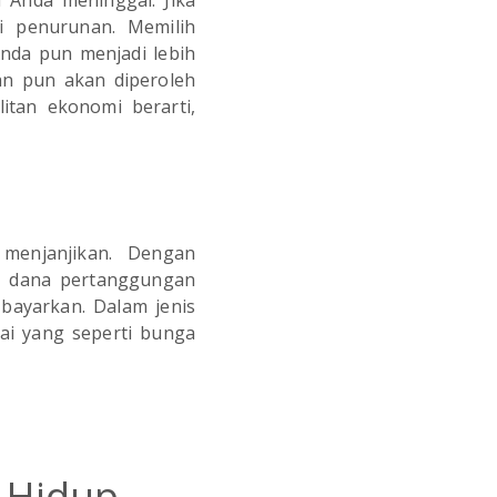
 Anda meninggal. Jika
i penurunan. Memilih
nda pun menjadi lebih
an pun akan diperoleh
itan ekonomi berarti,
menjanjikan. Dengan
h dana pertanggungan
 bayarkan. Dalam jenis
nai yang seperti bunga
 Hidup