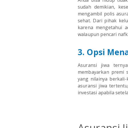
Anda bisa hidup tida
sudah demikian, kes
mengambil polis asur
sehat. Dari pihak ke
karena mengetahui ad
walaupun pencari naf
3. Opsi Men
Asuransi jiwa tern
membayarkan premi s
yang nilainya berkali
asuransi jiwa tertent
investasi apabila sete
Asuransi 