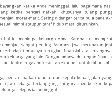
ayangkan ketika Anda meninggal, lalu bagaimana nasi
arang ketika pencari nafkah, khususnya tulang pung
enjadi morat-marit. Sering didengar cerita pula pada ak
 sesuai mimpi ataupun taraf hidup mesti diturunkan.
in hal ini menimpa keluarga Anda. Karena itu, mempro
wa menjadi sangat penting. Asuransi jiwa merupakan jen
 terhadap timbulnya kerugian finansial atas hilangny
ta keluarga yang lain. Dengan adanya dukungan finansia
alkan tidak mengalami kesulitan ekonomi untuk tahun-tah
a, pencari nafkah utama atau kepala keluargalah yan
ansi jiwa sebagai tertanggung. Ini guna memberikan kep
eluarga selepas ia meninggal.