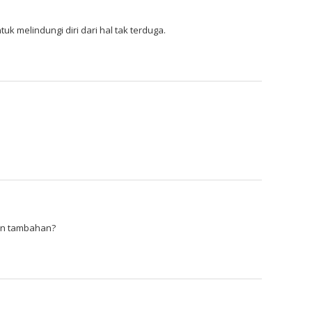
uk melindungi diri dari hal tak terduga.
tan tambahan?