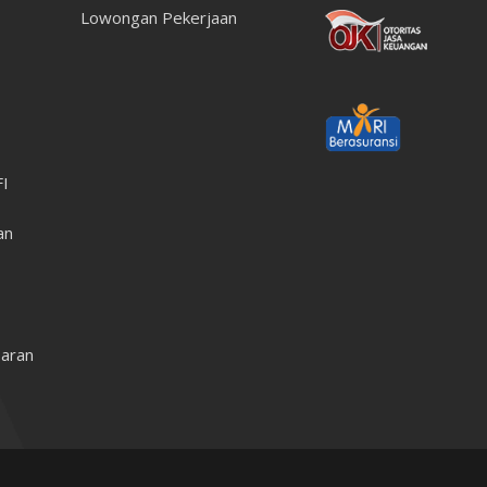
Lowongan Pekerjaan
FI
an
aran