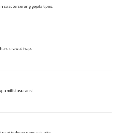
 saat terserang gejala tipes.
 harus rawat inap.
pa miliki asuransi.
aat terkena penyakit kritis.