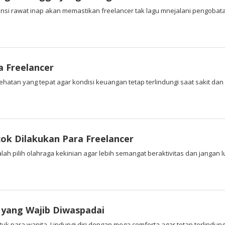
nsi rawat inap akan memastikan freelancer tak lagu mnejalani pengobatan
a Freelancer
sehatan yang tepat agar kondisi keuangan tetap terlindungi saat sakit dan
cok Dilakukan Para Freelancer
alah pilih olahraga kekinian agar lebih semangat beraktivitas dan jangan lu
 yang Wajib Diwaspadai
para wanita. Lindungi diri dengan mega comforta agar tetap terlindungi s