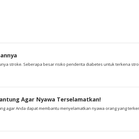
bannya
unya stroke. Seberapa besar risiko penderita diabetes untuk terkena str
Jantung Agar Nyawa Terselamatkan!
tung agar Anda dapat membantu menyelamatkan nyawa orang yang terken