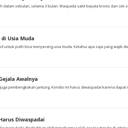
 lebih dalam sebulan, selama 3 bulan. Waspada sakit kepala kronis dan cek
 di Usia Muda
ecil untuk pulih bisa menyerang usia muda. Ketahui apa saja yang wajib di
Gejala Awalnya
a juga pembengkakan jantung. Kondisi ini harus diwaspadai karena dapat
 Harus Diwaspadai
 ke nyeri dada disebabkan oleh tersebarnya plak secara merata di arter