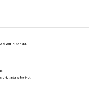
i artikel berikut.
at
akit jantung berikut.