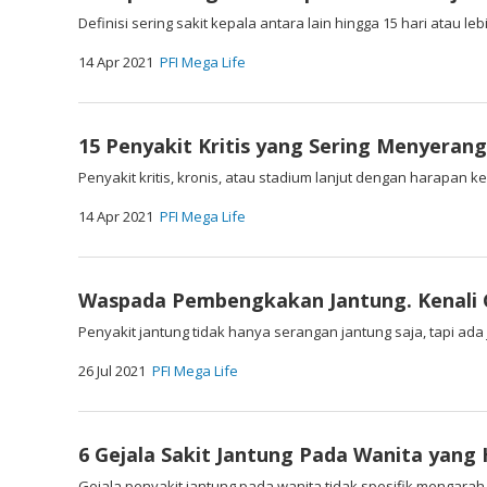
Definisi sering sakit kepala antara lain hingga 15 hari atau
14 Apr 2021
PFI Mega Life
15 Penyakit Kritis yang Sering Menyerang
Penyakit kritis, kronis, atau stadium lanjut dengan harapan k
14 Apr 2021
PFI Mega Life
Waspada Pembengkakan Jantung. Kenali 
Penyakit jantung tidak hanya serangan jantung saja, tapi ad
26 Jul 2021
PFI Mega Life
6 Gejala Sakit Jantung Pada Wanita yang
Gejala penyakit jantung pada wanita tidak spesifik mengarah