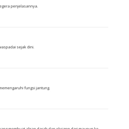
 segera penjelasannya.
waspadai sejak dini.
 memengaruhi fungsi jantung.
i yang membuat aliran darah dan oksigen dari maupun ke