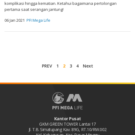
komplikasi hingga kematian. Ketahui bagaimana pertolongan
pertama saat serangan jantung!
06 Jan 2021
PFI Mega Life
PREV
1
2
3
4
Next
Kantor Pusat
GKM GREEN TOWER Lantai 17
Jl. T.B. Simatupang Kav. 89G, RT.10/RW.002
Kel. Kebagusan, Kec. Pasar Minggu